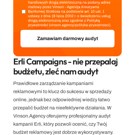
handlowych drogą elektroniczną na podany adres
mailowy przez Vinson - Agencja Kreatywna
Bartłomiej Stokłosa na podstawie art. 10 ust. 1
ustawy z dnia 18 lipca 2002 r. o świadczeniu usług
drogą elektroniczną oraz zgodnie z Polityką
prywatności (vinson.agency/polityka-prywatnosci).
Erli Campaigns - nie przepalaj 
budżetu, zleć nam audyt
Prawidłowe zarządzanie kampaniami 
reklamowymi to klucz do sukcesu w sprzedaży 
online, jednak bez odpowiedniej wiedzy łatwo 
przepalić budżet na nieefektywne działania. W 
Vinson.Agency oferujemy profesjonalny audyt 
kampanii Erli, który pozwoli ocenić, czy Twój 
budżet reklamowy jest dobrze wykorzystywany. 