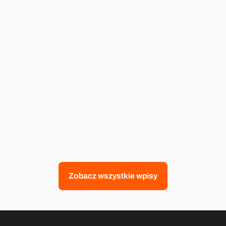
20 wrz 2024
Jak sprzedawać na Erli? Jakie 
możliwości daje nam Erli i jak zacząć? 
Czytaj więcej
Zobacz wszystkie wpisy