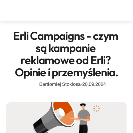
Erli Campaigns - czym 
są kampanie 
reklamowe od Erli? 
Opinie i przemyślenia.
Bartłomiej Stokłosa
20.09.2024