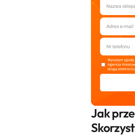
Wyrażam zgodę n
Agencja Kreatywn
drogą elektronic
Jak przen
Skorzyst