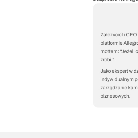
Bartło
CEO & 
Założyciel i CEO 
platformie Allegr
mottem: "Jeżeli cz
zrobi."
Jako ekspert w dz
indywidualnym p
zarządzanie kamp
biznesowych.