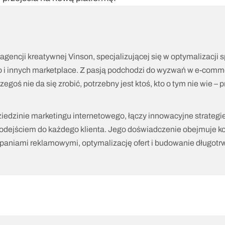
miej Stokłosa
Founder
agencji kreatywnej Vinson, specjalizującej się w optymalizacji s
o i innych marketplace. Z pasją podchodzi do wyzwań w e-commer
egoś nie da się zrobić, potrzebny jest ktoś, kto o tym nie wie – prz
iedzinie marketingu internetowego, łączy innowacyjne strategie 
odejściem do każdego klienta. Jego doświadczenie obejmuje k
aniami reklamowymi, optymalizację ofert i budowanie długotrwa