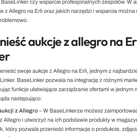
k BaseLinker czy wsparcie profesjonalnych zespołów. W a
e z Allegro na Erli oraz jakich narzędzi i wsparcia można 
problemowo.
ieść aukcje z allegro na Erl
er
zenieść swoje aukcje z Allegro na Erli, jednym z najbardzi
Linker. BaseLinker pozwala na integrację z różnymi marke
ferując funkcje ułatwiające zarządzanie ofertami w jednym 
ąda następująco:
ukcji z Allegro
 – W BaseLinkerze możesz zaimportować 
z Allegro i utworzyć na ich podstawie produkty w magazyn
k, który pozwala przenieść informacje o produkcie, zdjęci