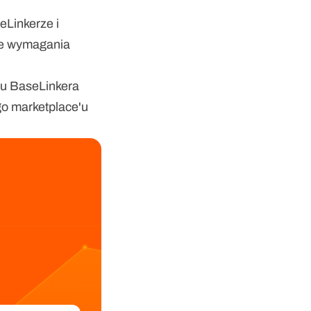
Linkerze i 
e wymagania 
u BaseLinkera 
go marketplace'u 