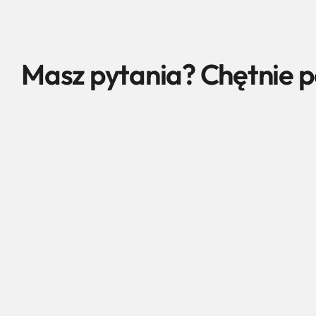
Masz pytania? Chętnie
Bartłomiej Stokłosa
CEO & Founder
574 944 685
bartek@vinson.agency
Kazimierza Wielkiego 7/5
32-700 Bochnia