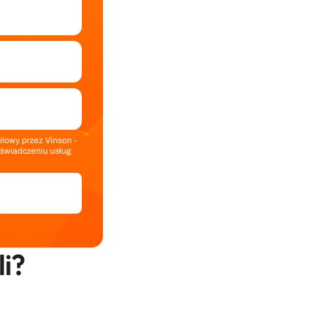
lowy przez Vinson -
o świadczeniu usług
i? 