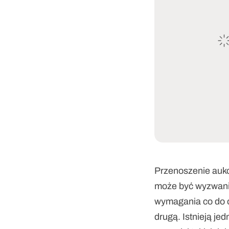
Przenoszenie aukcj
może być wyzwanie
wymagania co do of
drugą. Istnieją je