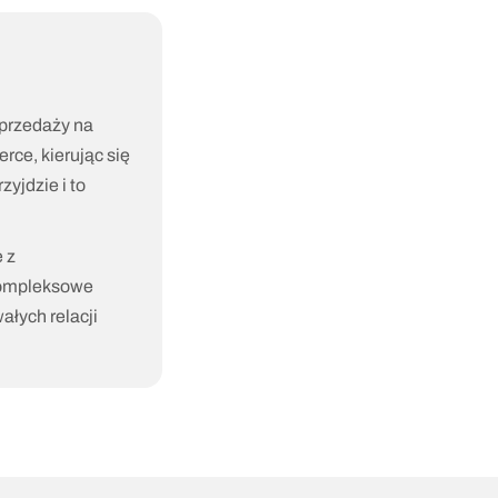
przedaży na 
ce, kierując się 
yjdzie i to 
z 
ompleksowe 
łych relacji 