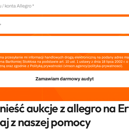
a przesyłanie mi informacji handlowych drogą elektroniczną na podany adres mai
a Bartłomiej Stokłosa na podstawie art. 10 ust. 1 ustawy z dnia 18 lipca 2002 r. 
zną oraz zgodnie z Polityką prywatności (vinson.agency/polityka-prywatnosci).
ieść aukcje z allegro na Erl
aj z naszej pomocy