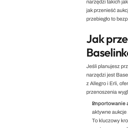
narzędzi takich ja
jak przenieść aukcj
przebiegło to bez
Jak przen
Baselink
Jeśli planujesz pr
narzędzi jest Base
z Allegro i Erli, o
przenoszenia wygl
Importowanie a
aktywne aukcje 
To kluczowy kro