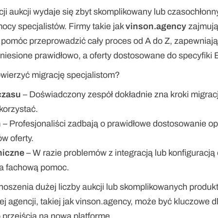
cji aukcji wydaje się zbyt skomplikowany lub czasochłonn
ocy specjalistów. Firmy takie jak 
vinson.agency
 zajmują
 pomóc przeprowadzić cały proces od A do Z, zapewniając
iesione prawidłowo, a oferty dostosowane do specyfiki Er
wierzyć migrację specjalistom?
czasu
 – Doświadczony zespół dokładnie zna kroki migracji
korzystać.
m
 – Profesjonaliści zadbają o prawidłowe dostosowanie opis
w oferty.
niczne
 – W razie problemów z integracją lub konfiguracją of
na fachową pomoc.
oszenia dużej liczby aukcji lub skomplikowanych produkt
ej agencji, takiej jak vinson.agency, może być kluczowe d
rzejścia na nową platformę.