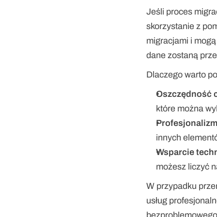
Jeśli proces migra
skorzystanie z pom
migracjami i mogą
dane zostaną przen
Dlaczego warto po
Oszczędność 
które można wy
Profesjonaliz
innych elementó
Wsparcie tech
możesz liczyć 
W przypadku przen
usług profesjonaln
bezproblemowego p