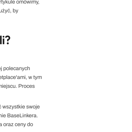
rtykule omówimy, 
użyć, by 
i? 
ej polecanych 
tplace'ami, w tym 
miejscu. Proces 
wszystkie swoje 
ie BaseLinkera. 
a oraz ceny do 