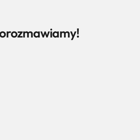
 porozmawiamy!
Wyrażam zgodę na podejmowanie kontaktu drogą elektroniczną na podan