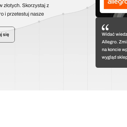
złotych. Skorzystaj z 
 i przetestuj nasze 
Widać wiedz
j się
Allegro. Zmi
na koncie wp
wygląd skle