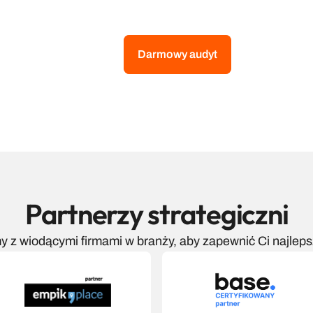
obsługę Allegro na każdym etapie wsp
Wygodny kontakt
Możesz z nami się szybko i wygodnie 
Darmowy audyt
czekaniu na odpowiedź.
Partnerzy strategiczni
 z wiodącymi firmami w branży, aby zapewnić Ci najleps