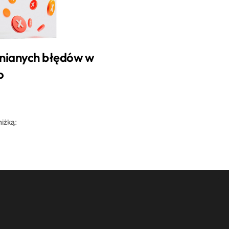
łnianych błędów w 
o
niżką:
+