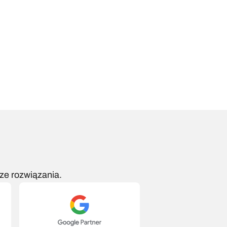
ółpracy.
skontaktować. Zapomnij o długim 
ze rozwiązania.