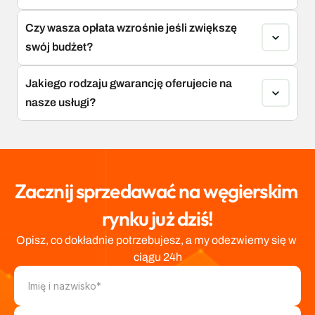
Czy wasza opłata wzrośnie jeśli zwiększę 
swój budżet?
Jakiego rodzaju gwarancję oferujecie na 
nasze usługi?
Zacznij sprzedawać na węgierskim 
rynku już dziś!
Opisz, co dokładnie potrzebujesz, a my odezwiemy się w 
ciągu 24h