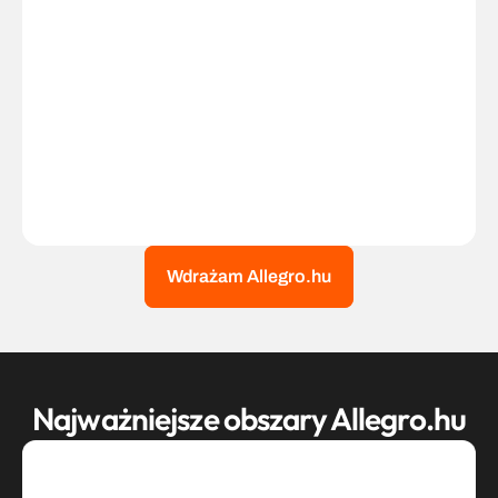
Ustawienie cen 
Allegro Ads na nowym 
rynku
Monitoring konkurencji
Obsługę Allegro.hu, 
Wdrażam Allegro.hu
Najważniejsze obszary Allegro.hu