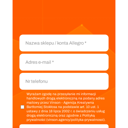
Wyrażam zgodę na przesyłanie mi informacji
handlowych drogą elektroniczną na podany adres
mailowy przez Vinson - Agencja Kreatywna
Bartłomiej Stokłosa na podstawie art. 10 ust. 1
ustawy z dnia 18 lipca 2002 r. o świadczeniu usług
drogą elektroniczną oraz zgodnie z Polityką
prywatności (vinson.agency/polityka-prywatnosci).