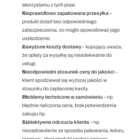
skorzystaniu z tych praw.
Nieprawidłowo zapakowana przesyłka
 – 
produkt dotarł bez odpowiedniego 
zabezpieczenia, co mogło spowodować jego 
uszkodzenie.
Zawyżone koszty dostawy
 – kupujący uważa, 
że opłaty za wysyłkę są nieadekwatne do 
usługi.
Nieodpowiedni stosunek ceny do jakości
 – 
klient spodziewał się wyższej jakości w 
stosunku do zapłaconej kwoty.
Problemy techniczne w zamówieniu
 – np. 
błędnie naliczona cena, brak potwierdzenia 
zakupu itp.
Subiektywne odczucia klienta
 – np. 
niezadowolenie ze sposobu pakowania, koloru, 
rozmiaru, choć produkt spełnia opisane 